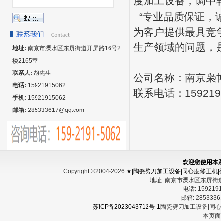
度加工设备，调中
“专业品质保证，
为客户提供最具竞
生产领域的问题，
地址:
南京市溧水区东屏街道开屏路16号2
楼2165室
联系人:
胡先生
公司名称：南京枭
电话:
15921915062
联系电话：15921
手机:
15921915062
邮箱:
285333617@qq.com
欢迎您使用本
Copyright ©2004-2026
★|陶瓷劈刀加工设备|同心度修正机
地址:
南京市溧水区东屏街
电话:
15921
邮箱:
285333
苏ICP备2023043712号-1
陶瓷劈刀加工设备|同
本页面